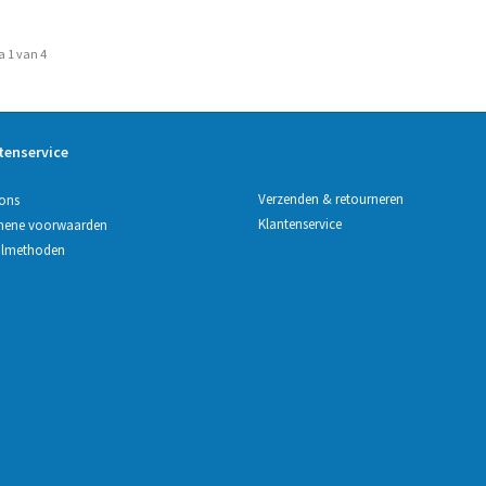
a 1 van 4
tenservice
Verzenden & retourneren
ons
Klantenservice
mene voorwaarden
almethoden