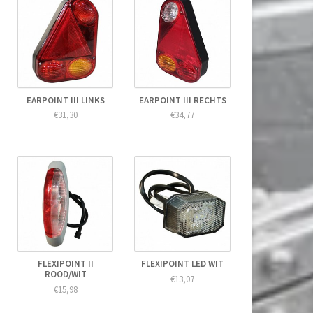
EARPOINT III LINKS
EARPOINT III RECHTS
€31,30
€34,77
FLEXIPOINT II
FLEXIPOINT LED WIT
ROOD/WIT
€13,07
€15,98