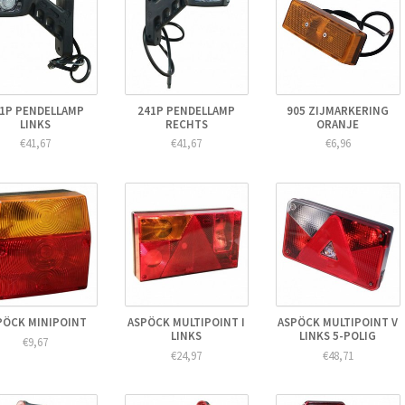
1P PENDELLAMP
241P PENDELLAMP
905 ZIJMARKERING
LINKS
RECHTS
ORANJE
€41,67
€41,67
€6,96
PÖCK MINIPOINT
ASPÖCK MULTIPOINT I
ASPÖCK MULTIPOINT V
LINKS
LINKS 5-POLIG
€9,67
€24,97
€48,71