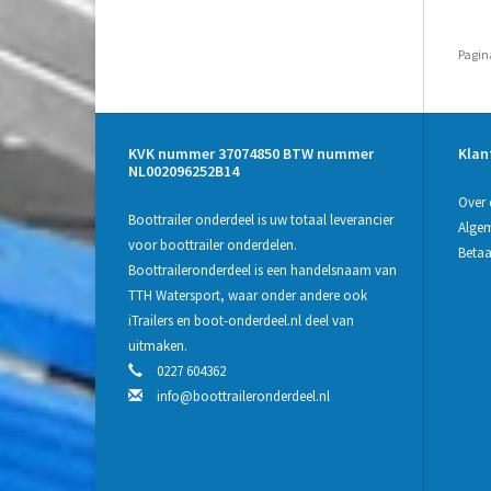
Pagin
KVK nummer 37074850 BTW nummer
Klan
NL002096252B14
Over 
Boottrailer onderdeel is uw totaal leverancier
Alge
voor boottrailer onderdelen.
Beta
Boottraileronderdeel is een handelsnaam van
TTH Watersport, waar onder andere ook
iTrailers en boot-onderdeel.nl deel van
uitmaken.
0227 604362
info@boottraileronderdeel.nl