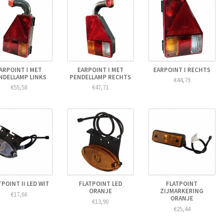
ARPOINT I MET
EARPOINT I MET
EARPOINT I RECHTS
NDELLAMP LINKS
PENDELLAMP RECHTS
€44,79
€55,58
€47,71
TPOINT II LED WIT
FLATPOINT LED
FLATPOINT
ORANJE
ZIJMARKERING
€17,66
ORANJE
€13,90
€25,44