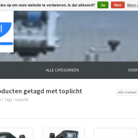
kies op om onze website te verbeteren. Is dat akkoord?
Ja
Nee
Meer 
ALLE CATEGORIEËN
OVER
oducten getagd met toplicht
e
/
Tags
/
toplicht