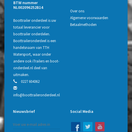
BTW nummer
NL002096252B14
Over ons
Algemene voorwaarden
Boottrailer onderdeel is uw
Betaalmethoden
totaal leverancier voor
boottrailer onderdelen.
Boottraileronderdeel is een
handelsnaam van TTH
Watersport, waar onder
andere ook iTrailers en boot-
onderdeel.nl deel van
uitmaken.
0227 604362
info@boottraileronderdeel.nl
Nieuwsbrief
Social Media