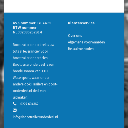
KVK nummer 37074850
Klantenservice
BTW nummer
NL002096252B14
Over ons
Algemene voorwaarden
Boottrailer onderdeel is uw
Betaalmethoden
totaal leverancier voor
boottrailer onderdelen.
Boottraileronderdeel is een
handelsnaam van TTH
Watersport, waar onder
andere ook iTrailers en boot-
onderdeel.nl deel van
uitmaken.
0227 604362
info@boottraileronderdeel.nl