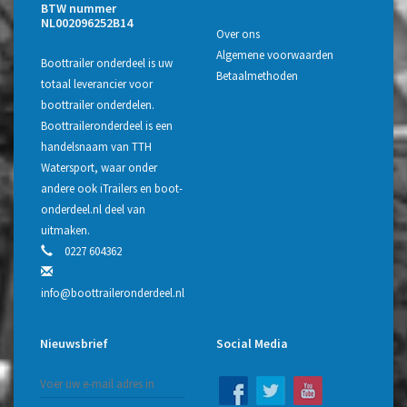
BTW nummer
NL002096252B14
Over ons
Algemene voorwaarden
Boottrailer onderdeel is uw
Betaalmethoden
totaal leverancier voor
boottrailer onderdelen.
Boottraileronderdeel is een
handelsnaam van TTH
Watersport, waar onder
andere ook iTrailers en boot-
onderdeel.nl deel van
uitmaken.
0227 604362
info@boottraileronderdeel.nl
Nieuwsbrief
Social Media