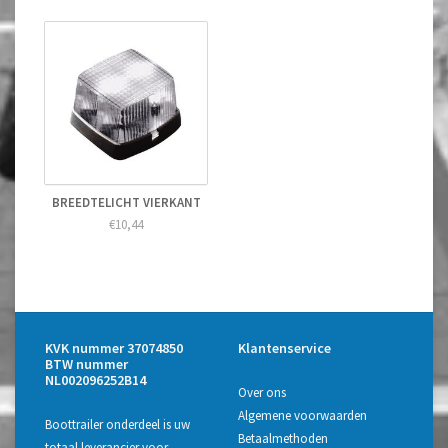
BREEDTELICHT VIERKANT
€10,44
KVK nummer 37074850
Klantenservice
BTW nummer
NL002096252B14
Over ons
Algemene voorwaarden
Boottrailer onderdeel is uw
Betaalmethoden
totaal leverancier voor