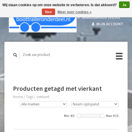
Wij slaan cookies op om onze website te verbeteren. Is dat akkoord?
Ja
Nee
Meer over cookies »
WINKELWAGEN (€0,00)
MIJN ACCOUNT
Producten getagd met vierkant
Home
/
Tags
/
vierkant
Min: €
0
Max: €
15