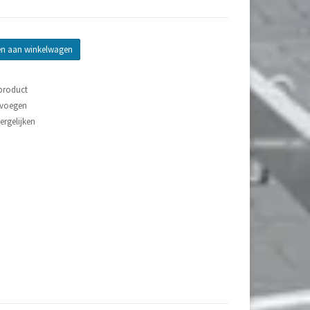
n aan winkelwagen
 product
evoegen
rgelijken