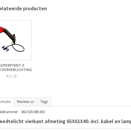
elateerde producten
SUPERPOINT II
TOURVERLICHTING
€27,78
ormatie
Reviews
Tags
(0)
ikelnummer:
882.020.085.001
eedtelicht vierkant afmeting 65X61X40. incl. kabel en lam