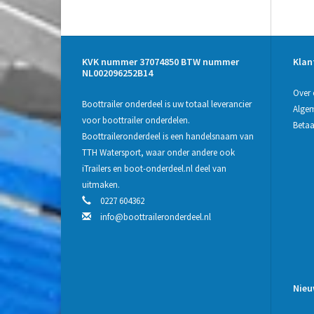
KVK nummer 37074850 BTW nummer
Klan
NL002096252B14
Over 
Boottrailer onderdeel is uw totaal leverancier
Alge
voor boottrailer onderdelen.
Beta
Boottraileronderdeel is een handelsnaam van
TTH Watersport, waar onder andere ook
iTrailers en boot-onderdeel.nl deel van
uitmaken.
0227 604362
info@boottraileronderdeel.nl
Nieu