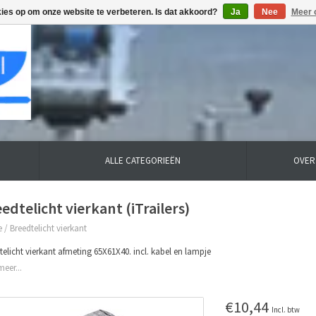
kies op om onze website te verbeteren. Is dat akkoord?
Ja
Nee
Meer 
ALLE CATEGORIEËN
OVER
edtelicht vierkant (iTrailers)
e
/
Breedtelicht vierkant
telicht vierkant afmeting 65X61X40. incl. kabel en lampje
meer...
€10,44
Incl. btw