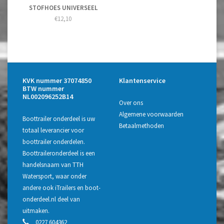
STOFHOES UNIVERSEEL
€12,10
KVK nummer 37074850
Klantenservice
BTW nummer
NL002096252B14
Over ons
Algemene voorwaarden
Boottrailer onderdeel is uw
Betaalmethoden
totaal leverancier voor
boottrailer onderdelen.
Boottraileronderdeel is een
handelsnaam van TTH
Watersport, waar onder
andere ook iTrailers en boot-
onderdeel.nl deel van
uitmaken.
0227 604362