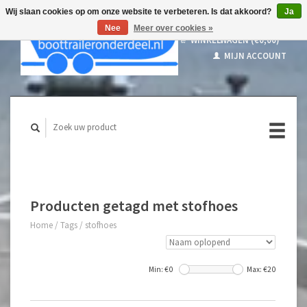
Wij slaan cookies op om onze website te verbeteren. Is dat akkoord?
Ja
Nee
Meer over cookies »
WINKELWAGEN (€0,00)
MIJN ACCOUNT
Producten getagd met stofhoes
Home
/
Tags
/
stofhoes
Min: €
0
Max: €
20