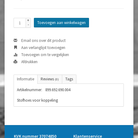
+
Toevoegen aan winkelwagen
-
Email ons over dit product
Aan verlanglijst toevoegen
Toevoegen om te vergelijken
Afdrukken
Informatie
Reviews
Tags
(0)
Artikelnummer:
899.692.690.004
Stofhoes voor koppeling
KVK nummer 37074850
Klantenservice