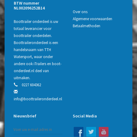
BTW nummer
NL002096252B14
Over ons
Algemene voorwaarden
Boottrailer onderdeel is uw
Betaalmethoden
totaal leverancier voor
boottrailer onderdelen.
Boottraileronderdeel is een
handelsnaam van TTH
Watersport, waar onder
andere ook iTrailers en boot-
onderdeel.nl deel van
uitmaken.
0227 604362
info@boottraileronderdeel.nl
Nieuwsbrief
Social Media