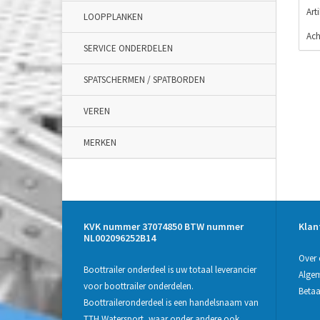
Art
LOOPPLANKEN
Ach
SERVICE ONDERDELEN
SPATSCHERMEN / SPATBORDEN
VEREN
MERKEN
KVK nummer 37074850 BTW nummer
Klan
NL002096252B14
Over 
Boottrailer onderdeel is uw totaal leverancier
Alge
voor boottrailer onderdelen.
Beta
Boottraileronderdeel is een handelsnaam van
TTH Watersport, waar onder andere ook