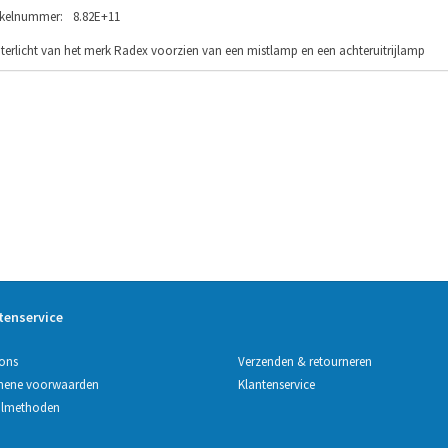
ikelnummer:
8.82E+11
terlicht van het merk Radex voorzien van een mistlamp en een achteruitrijlamp
tenservice
Verzenden & retourneren
ons
Klantenservice
mene voorwaarden
almethoden