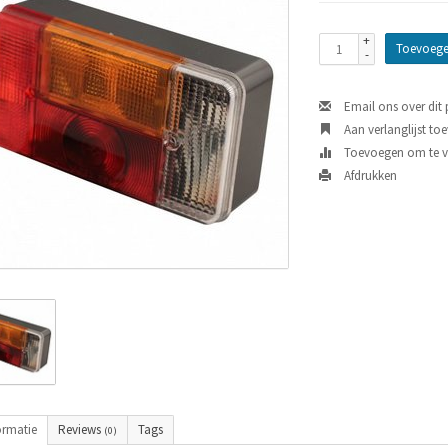
+
Toevoege
-
Email ons over dit
Aan verlanglijst to
Toevoegen om te ve
Afdrukken
ormatie
Reviews
Tags
(0)