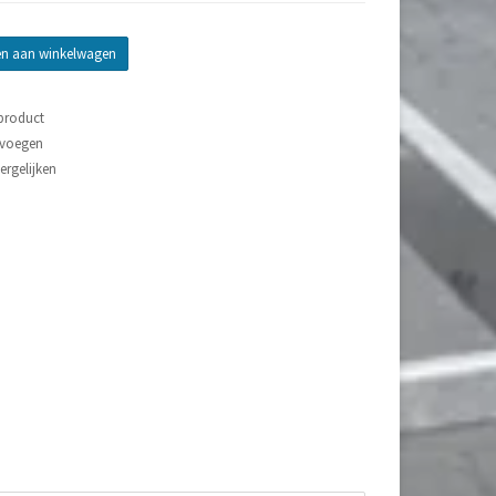
n aan winkelwagen
 product
evoegen
rgelijken