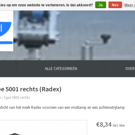
kies op om onze website te verbeteren. Is dat akkoord?
Ja
Nee
Meer 
ALLE CATEGORIEËN
OVER
e 5001 rechts (Radex)
e
/
type 5001 rechts
rlicht van het merk Radex voorzien van een mistlamp en een achteruitrijlamp
€8,34
Incl. btw