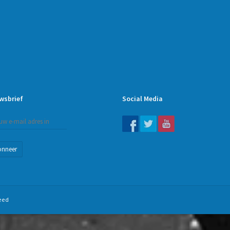
wsbrief
Social Media
onneer
eed