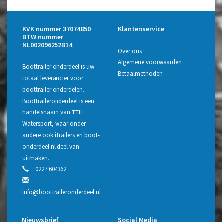
KVK nummer 37074850
Klantenservice
BTW nummer
NL002096252B14
Over ons
Algemene voorwaarden
Boottrailer onderdeel is uw
Betaalmethoden
totaal leverancier voor
boottrailer onderdelen.
Boottraileronderdeel is een
handelsnaam van TTH
Watersport, waar onder
andere ook iTrailers en boot-
onderdeel.nl deel van
uitmaken.
0227 604362
info@boottraileronderdeel.nl
Nieuwsbrief
Social Media