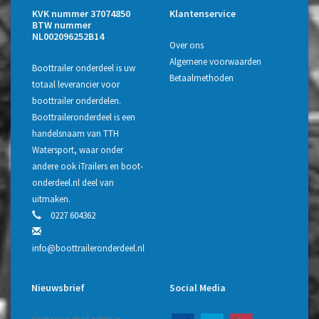
KVK nummer 37074850
Klantenservice
BTW nummer
NL002096252B14
Over ons
Algemene voorwaarden
Boottrailer onderdeel is uw
Betaalmethoden
totaal leverancier voor
boottrailer onderdelen.
Boottraileronderdeel is een
handelsnaam van TTH
Watersport, waar onder
andere ook iTrailers en boot-
onderdeel.nl deel van
uitmaken.
0227 604362
info@boottraileronderdeel.nl
Nieuwsbrief
Social Media