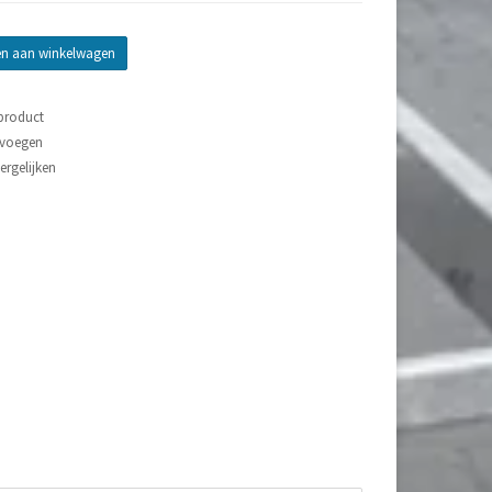
n aan winkelwagen
 product
evoegen
rgelijken