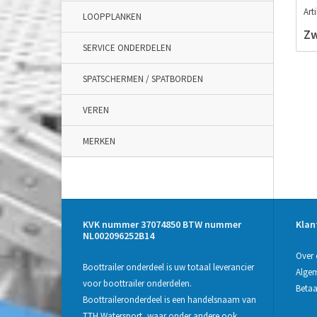
Art
LOOPPLANKEN
Zw
SERVICE ONDERDELEN
SPATSCHERMEN / SPATBORDEN
VEREN
MERKEN
KVK nummer 37074850 BTW nummer
Klan
NL002096252B14
Over 
Boottrailer onderdeel is uw totaal leverancier
Alge
voor boottrailer onderdelen.
Beta
Boottraileronderdeel is een handelsnaam van
TTH Watersport, waar onder andere ook