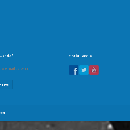
wsbrief
Social Media
onneer
eed