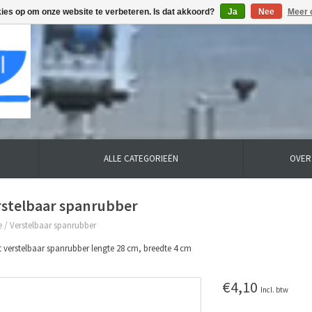
kies op om onze website te verbeteren. Is dat akkoord?
Ja
Nee
Meer 
ALLE CATEGORIEËN
OVER
rstelbaar spanrubber
e
/
Verstelbaar spanrubber
 verstelbaar spanrubber lengte 28 cm, breedte 4 cm
€4,10
Incl. btw