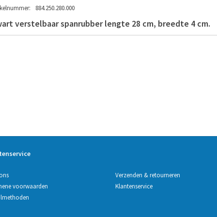
ikelnummer:
884.250.280.000
art verstelbaar spanrubber lengte 28 cm, breedte 4 cm.
tenservice
Verzenden & retourneren
ons
Klantenservice
mene voorwaarden
almethoden