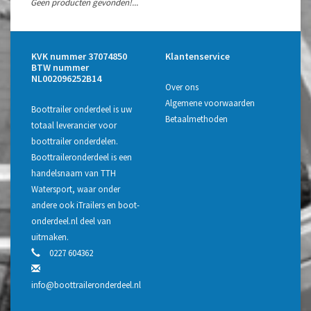
Geen producten gevonden!...
KVK nummer 37074850
Klantenservice
BTW nummer
NL002096252B14
Over ons
Algemene voorwaarden
Boottrailer onderdeel is uw
Betaalmethoden
totaal leverancier voor
boottrailer onderdelen.
Boottraileronderdeel is een
handelsnaam van TTH
Watersport, waar onder
andere ook iTrailers en boot-
onderdeel.nl deel van
uitmaken.
0227 604362
info@boottraileronderdeel.nl