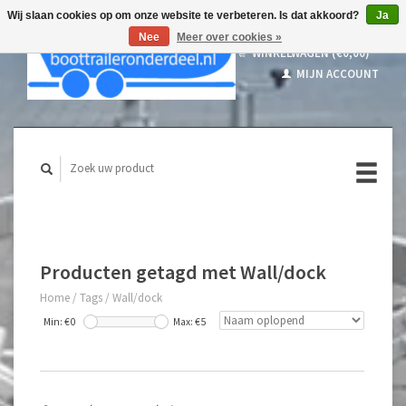
Wij slaan cookies op om onze website te verbeteren. Is dat akkoord?
Ja
Nee
Meer over cookies »
WINKELWAGEN (€0,00)
MIJN ACCOUNT
Producten getagd met Wall/dock
Home
/
Tags
/
Wall/dock
Min: €
0
Max: €
5