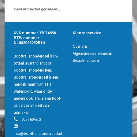
Geen producten gevonden!...
KVK nummer 37074850
Klantenservice
BTW nummer
NL002096252B14
Over ons
Algemene voorwaarden
Boottrailer onderdeel is uw
Betaalmethoden
totaal leverancier voor
boottrailer onderdelen.
Boottraileronderdeel is een
handelsnaam van TTH
Watersport, waar onder
andere ook iTrailers en boot-
onderdeel.nl deel van
uitmaken.
0227 604362
info@boottraileronderdeel.nl