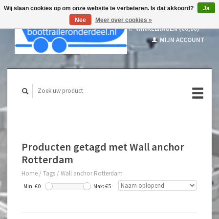
Wij slaan cookies op om onze website te verbeteren. Is dat akkoord?
Ja
Nee
Meer over cookies »
WINKELWAGEN (€0,00)
MIJN ACCOUNT
Producten getagd met Wall anchor
Rotterdam
Home
/
Tags
/
Wall anchor Rotterdam
Min: €
0
Max: €
5