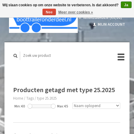
Wij slaan cookies op om onze website te verbeteren. Is dat akkoord?
Ja
Nee
Meer over cookies »
WINKELWAGEN (€0,00)
MIJN ACCOUNT
Producten getagd met type 25.2025
Home
/
Tags
/
type 25.2025
Min: €
0
Max: €
5