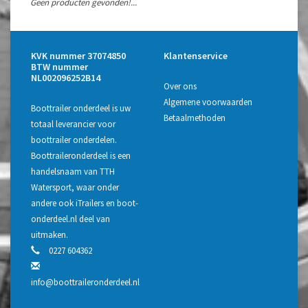
Geen producten gevonden!...
KVK nummer 37074850
Klantenservice
BTW nummer
NL002096252B14
Over ons
Algemene voorwaarden
Boottrailer onderdeel is uw
Betaalmethoden
totaal leverancier voor
boottrailer onderdelen.
Boottraileronderdeel is een
handelsnaam van TTH
Watersport, waar onder
andere ook iTrailers en boot-
onderdeel.nl deel van
uitmaken.
0227 604362
info@boottraileronderdeel.nl