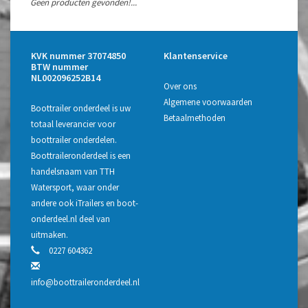
Geen producten gevonden!...
KVK nummer 37074850
Klantenservice
BTW nummer
NL002096252B14
Over ons
Algemene voorwaarden
Boottrailer onderdeel is uw
Betaalmethoden
totaal leverancier voor
boottrailer onderdelen.
Boottraileronderdeel is een
handelsnaam van TTH
Watersport, waar onder
andere ook iTrailers en boot-
onderdeel.nl deel van
uitmaken.
0227 604362
info@boottraileronderdeel.nl