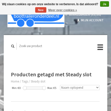
Wij slaan cookies op om onze website te verbeteren. Is dat akkoord?
Ja
Nee
Meer over cookies »
WINKELWAGEN (€0,00)
MIJN ACCOUNT
Producten getagd met Steady slot
Home
/
Tags
/
Steady slot
Min: €
0
Max: €
5