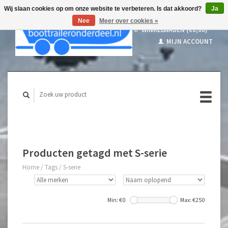
Wij slaan cookies op om onze website te verbeteren. Is dat akkoord?
Ja
Nee
Meer over cookies »
WINKELWAGEN (€0,00)
MIJN ACCOUNT
Producten getagd met S-serie
Home
/
Tags
/
S-serie
Min: €
0
Max: €
250