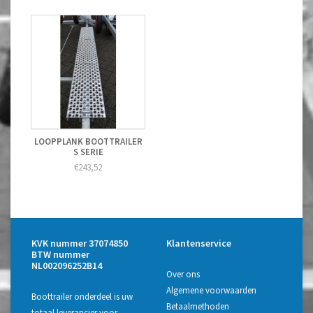
LOOPPLANK BOOTTRAILER
S SERIE
€243,52
KVK nummer 37074850
Klantenservice
BTW nummer
NL002096252B14
Over ons
Algemene voorwaarden
Boottrailer onderdeel is uw
Betaalmethoden
totaal leverancier voor