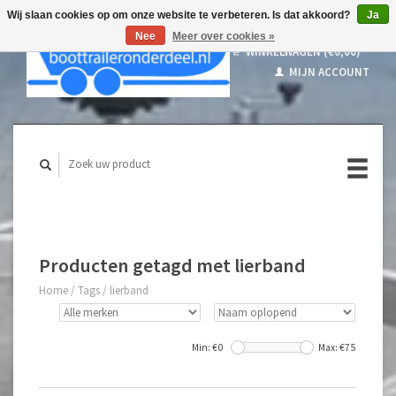
Wij slaan cookies op om onze website te verbeteren. Is dat akkoord?
Ja
Nee
Meer over cookies »
WINKELWAGEN (€0,00)
MIJN ACCOUNT
Producten getagd met lierband
Home
/
Tags
/
lierband
Min: €
0
Max: €
75