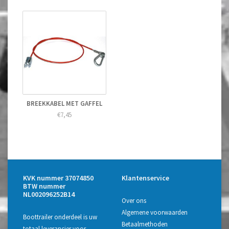
BREEKKABEL MET GAFFEL
€7,45
KVK nummer 37074850
Klantenservice
BTW nummer
NL002096252B14
Over ons
Algemene voorwaarden
Boottrailer onderdeel is uw
Betaalmethoden
totaal leverancier voor