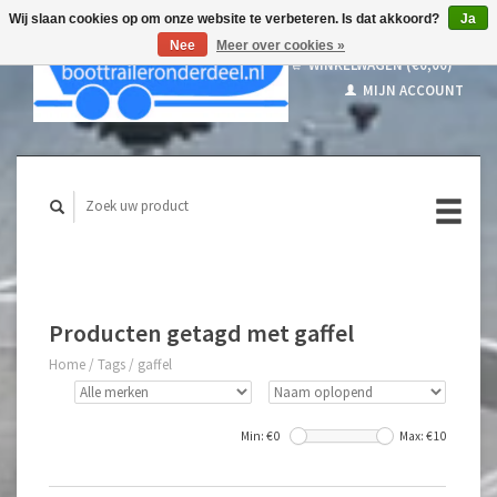
Wij slaan cookies op om onze website te verbeteren. Is dat akkoord?
Ja
Nee
Meer over cookies »
WINKELWAGEN (€0,00)
MIJN ACCOUNT
Producten getagd met gaffel
Home
/
Tags
/
gaffel
Min: €
0
Max: €
10