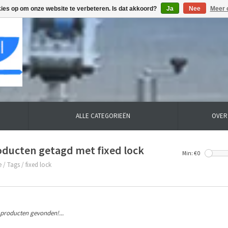
kies op om onze website te verbeteren. Is dat akkoord?
Ja
Nee
Meer 
ALLE CATEGORIEËN
OVER
oducten getagd met fixed lock
Min: €
0
e
/
Tags
/
fixed lock
producten gevonden!...