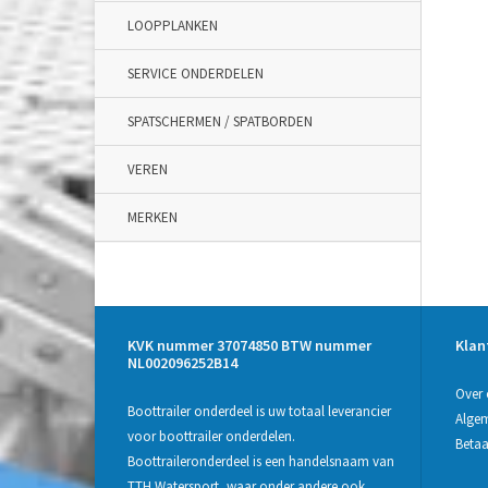
LOOPPLANKEN
SERVICE ONDERDELEN
SPATSCHERMEN / SPATBORDEN
VEREN
MERKEN
KVK nummer 37074850 BTW nummer
Klan
NL002096252B14
Over 
Boottrailer onderdeel is uw totaal leverancier
Alge
voor boottrailer onderdelen.
Beta
Boottraileronderdeel is een handelsnaam van
TTH Watersport, waar onder andere ook