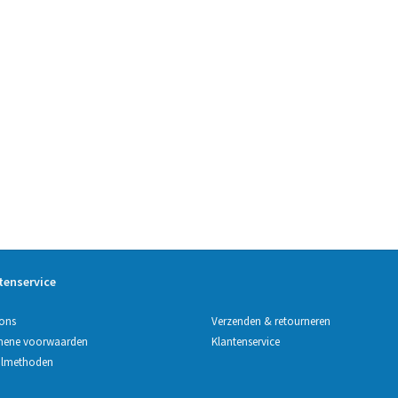
tenservice
Verzenden & retourneren
ons
Klantenservice
mene voorwaarden
almethoden