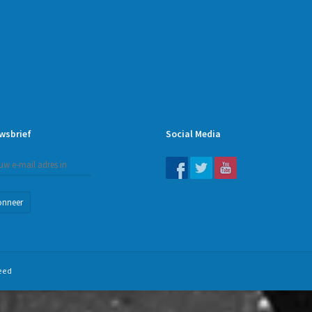
wsbrief
Social Media
onneer
eed