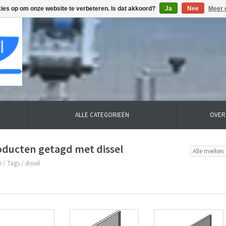
kies op om onze website te verbeteren. Is dat akkoord?
Ja
Nee
Meer 
ALLE CATEGORIEËN
OVER
oducten getagd met dissel
e
/
Tags
/
dissel