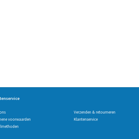
tenservice
Verzenden & retourneren
ons
Klantenservice
mene voorwaarden
almethoden