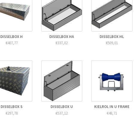
DISSELBOX H
DISSELBOX HA
DISSELBOX HL
€407,77
€337,02
€509,01
DISSELBOX S
DISSELBOX U
KIELROL IN U FRAME
€297,78
€537,12
€48,71