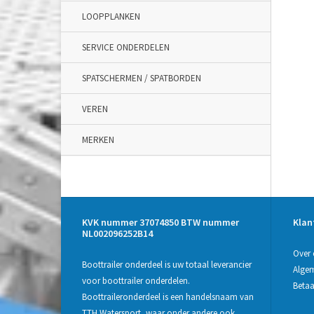
LOOPPLANKEN
SERVICE ONDERDELEN
SPATSCHERMEN / SPATBORDEN
VEREN
MERKEN
KVK nummer 37074850 BTW nummer
Klan
NL002096252B14
Over 
Boottrailer onderdeel is uw totaal leverancier
Alge
voor boottrailer onderdelen.
Beta
Boottraileronderdeel is een handelsnaam van
TTH Watersport, waar onder andere ook