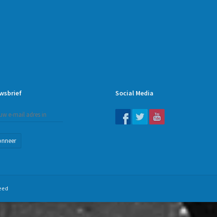
wsbrief
Social Media
onneer
eed