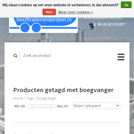
Wij slaan cookies op om onze website te verbeteren. Is dat akkoord?
Ja
Nee
Meer over cookies »
WINKELWAGEN (€0,00)
MIJN ACCOUNT
Producten getagd met boegvanger
Home
/
Tags
/
boegvanger
Min: €
0
Max: €
5