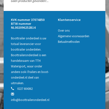
Geen producten gevonden!...
KVK nummer 37074850
Klantenservice
BTW nummer
NL002096252B14
Over ons
Algemene voorwaarden
Boottrailer onderdeel is uw
Betaalmethoden
totaal leverancier voor
boottrailer onderdelen.
Boottraileronderdeel is een
handelsnaam van TTH
Watersport, waar onder
andere ook iTrailers en boot-
onderdeel.nl deel van
uitmaken.
0227 604362
info@boottraileronderdeel.nl