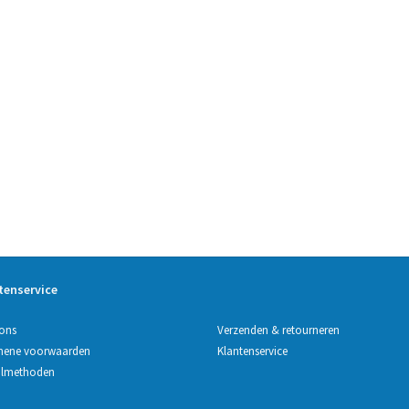
tenservice
Verzenden & retourneren
ons
Klantenservice
mene voorwaarden
almethoden