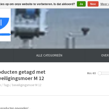
kies op om onze website te verbeteren. Is dat akkoord?
Ja
Nee
Meer 
ALLE CATEGORIEËN
OVER
oducten getagd met
Min: €
0
veiligingsmoer M 12
e
/
Tags
/
beveiligingsmoer M 12
producten gevonden!...