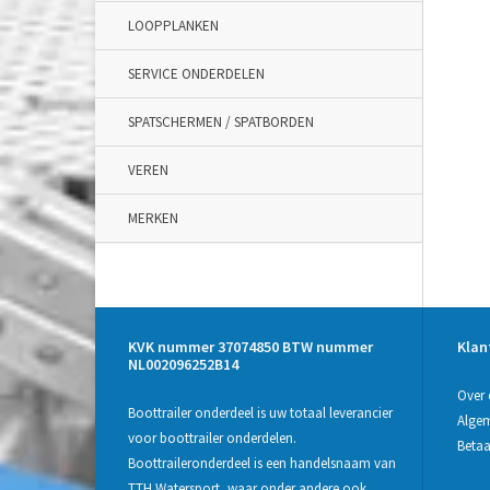
LOOPPLANKEN
SERVICE ONDERDELEN
SPATSCHERMEN / SPATBORDEN
VEREN
MERKEN
KVK nummer 37074850 BTW nummer
Klan
NL002096252B14
Over 
Boottrailer onderdeel is uw totaal leverancier
Alge
voor boottrailer onderdelen.
Beta
Boottraileronderdeel is een handelsnaam van
TTH Watersport, waar onder andere ook