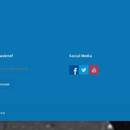
wsbrief
Social Media
onneer
eed