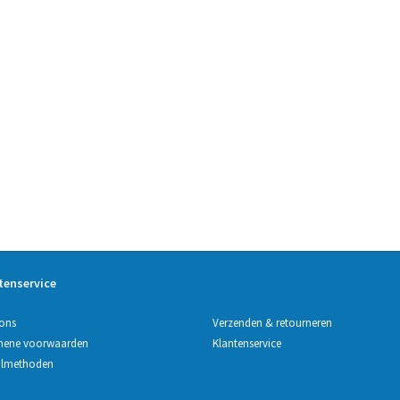
tenservice
Verzenden & retourneren
ons
Klantenservice
mene voorwaarden
almethoden