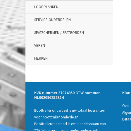
LOOPPLANKEN
SERVICE ONDERDELEN
SPATSCHERMEN / SPATBORDEN
VEREN
MERKEN
KVK nummer 37074850 BTW nummer
Klan
NL002096252B14
Over 
Boottrailer onderdeel is uw totaal leverancier
Alge
voor boottrailer onderdelen.
Beta
Boottraileronderdeel is een handelsnaam van
TTH Watersport, waar onder andere ook