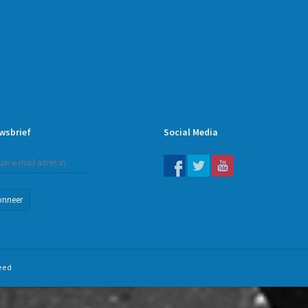
wsbrief
Social Media
onneer
eed