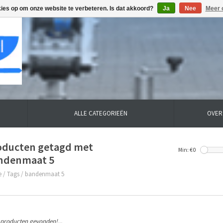
kies op om onze website te verbeteren. Is dat akkoord?
Ja
Nee
Meer 
ALLE CATEGORIEËN
OVER
oducten getagd met
Min: €
0
ndenmaat 5
e
/
Tags
/
bandenmaat 5
producten gevonden!...