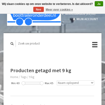
Wij slaan cookies op om onze website te verbeteren. Is dat akkoord?
Ja
Nee
Meer over cookies »
WINKELWAGEN (€0,00)
MIJN ACCOUNT
Producten getagd met 9 kg
Home
/
Tags
/
9 kg
Min: €
0
Max: €
5