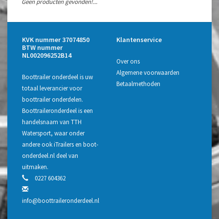
Geen producten gevonden!...
KVK nummer 37074850
Klantenservice
BTW nummer
NL002096252B14
Over ons
Algemene voorwaarden
Boottrailer onderdeel is uw
Betaalmethoden
totaal leverancier voor
boottrailer onderdelen.
Boottraileronderdeel is een
handelsnaam van TTH
Watersport, waar onder
andere ook iTrailers en boot-
onderdeel.nl deel van
uitmaken.
0227 604362
info@boottraileronderdeel.nl