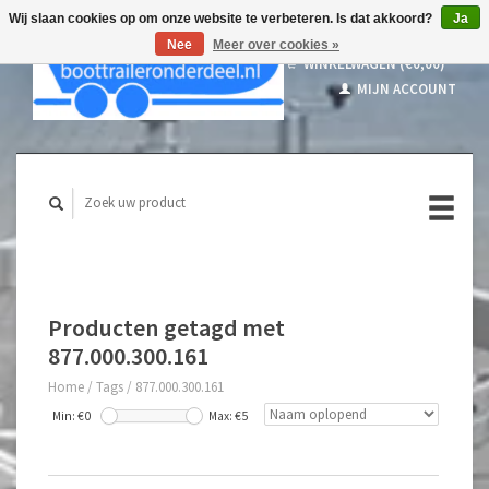
Wij slaan cookies op om onze website te verbeteren. Is dat akkoord?
Ja
Nee
Meer over cookies »
WINKELWAGEN (€0,00)
MIJN ACCOUNT
Producten getagd met
877.000.300.161
Home
/
Tags
/
877.000.300.161
Min: €
0
Max: €
5