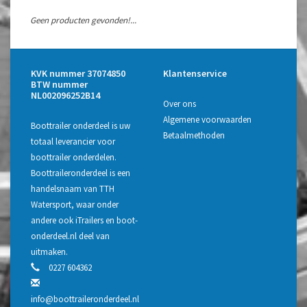
Geen producten gevonden!...
KVK nummer 37074850
Klantenservice
BTW nummer
NL002096252B14
Over ons
Algemene voorwaarden
Boottrailer onderdeel is uw
Betaalmethoden
totaal leverancier voor
boottrailer onderdelen.
Boottraileronderdeel is een
handelsnaam van TTH
Watersport, waar onder
andere ook iTrailers en boot-
onderdeel.nl deel van
uitmaken.
0227 604362
info@boottraileronderdeel.nl