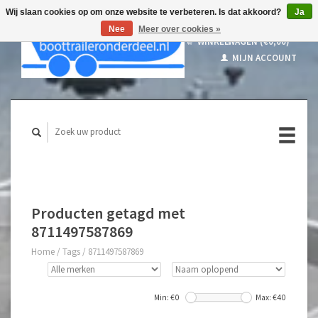
Wij slaan cookies op om onze website te verbeteren. Is dat akkoord?
Ja
Nee
Meer over cookies »
WINKELWAGEN (€0,00)
MIJN ACCOUNT
Producten getagd met
8711497587869
Home
/
Tags
/
8711497587869
Min: €
0
Max: €
40