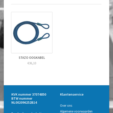
STAZO OOGKABEL
€36,10
KVK nummer 37074850
Klantenservice
BTW nummer
NL002096252B14
Over ons
Algemene voorwaarden