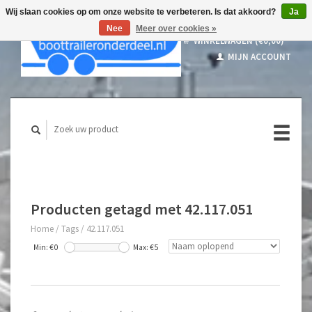
Wij slaan cookies op om onze website te verbeteren. Is dat akkoord?
Ja
Nee
Meer over cookies »
WINKELWAGEN (€0,00)
MIJN ACCOUNT
Producten getagd met 42.117.051
Home
/
Tags
/
42.117.051
Min: €
0
Max: €
5