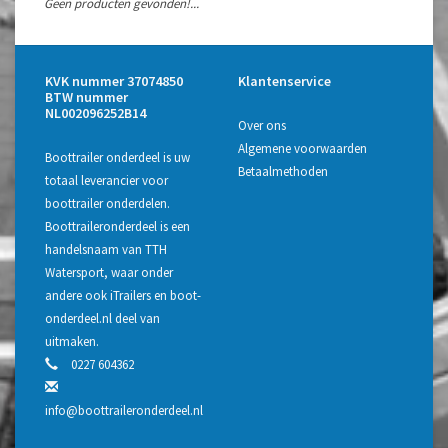
Geen producten gevonden!...
KVK nummer 37074850
Klantenservice
BTW nummer
NL002096252B14
Over ons
Algemene voorwaarden
Boottrailer onderdeel is uw
Betaalmethoden
totaal leverancier voor
boottrailer onderdelen.
Boottraileronderdeel is een
handelsnaam van TTH
Watersport, waar onder
andere ook iTrailers en boot-
onderdeel.nl deel van
uitmaken.
0227 604362
info@boottraileronderdeel.nl