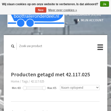
Wij slaan cookies op om onze website te verbeteren. Is dat akkoord?
Ja
Nee
Meer over cookies »
WINKELWAGEN (€0,00)
MIJN ACCOUNT
Producten getagd met 42.117.025
Home
/
Tags
/
42.117.025
Min: €
0
Max: €
5