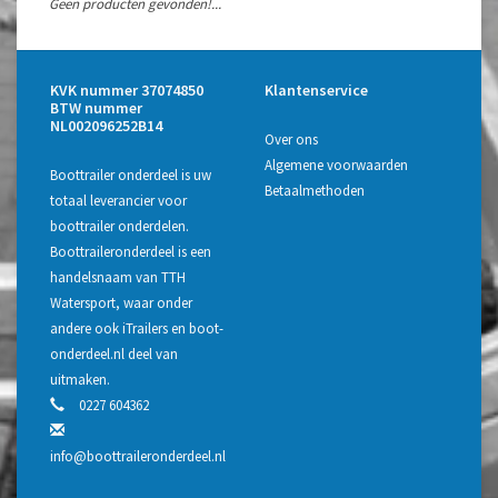
Geen producten gevonden!...
KVK nummer 37074850
Klantenservice
BTW nummer
NL002096252B14
Over ons
Algemene voorwaarden
Boottrailer onderdeel is uw
Betaalmethoden
totaal leverancier voor
boottrailer onderdelen.
Boottraileronderdeel is een
handelsnaam van TTH
Watersport, waar onder
andere ook iTrailers en boot-
onderdeel.nl deel van
uitmaken.
0227 604362
info@boottraileronderdeel.nl