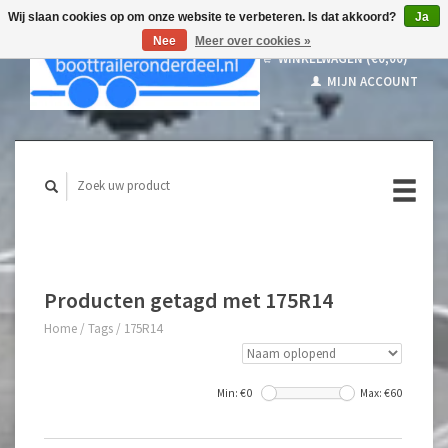
Wij slaan cookies op om onze website te verbeteren. Is dat akkoord?
Ja
Nee
Meer over cookies »
WINKELWAGEN (€0,00)
MIJN ACCOUNT
Producten getagd met 175R14
Home
/
Tags
/
175R14
Min: €
0
Max: €
60