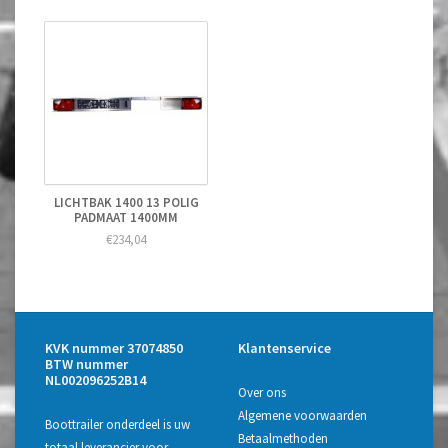
LICHTBAK 1400 13 POLIG
PADMAAT 1400MM
€234,04
KVK nummer 37074850
Klantenservice
BTW nummer
NL002096252B14
Over ons
Algemene voorwaarden
Boottrailer onderdeel is uw
Betaalmethoden
totaal leverancier voor