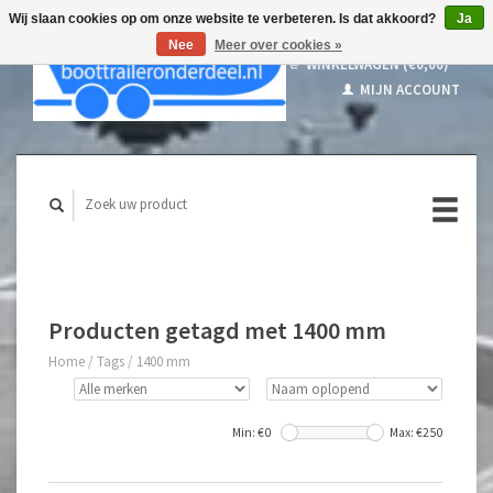
Wij slaan cookies op om onze website te verbeteren. Is dat akkoord?
Ja
Nee
Meer over cookies »
WINKELWAGEN (€0,00)
MIJN ACCOUNT
Producten getagd met 1400 mm
Home
/
Tags
/
1400 mm
Min: €
0
Max: €
250