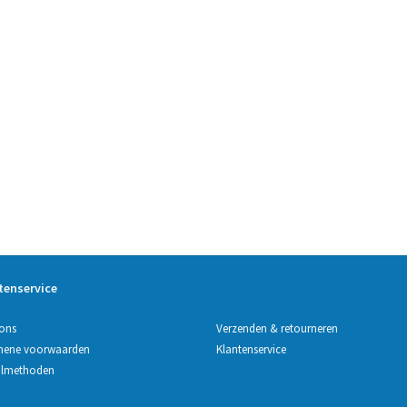
tenservice
Verzenden & retourneren
ons
Klantenservice
mene voorwaarden
almethoden