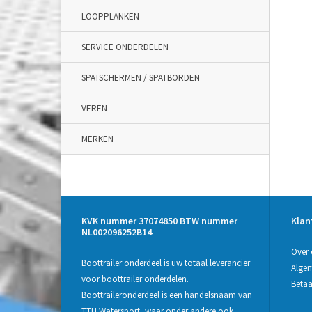
LOOPPLANKEN
SERVICE ONDERDELEN
SPATSCHERMEN / SPATBORDEN
VEREN
MERKEN
KVK nummer 37074850 BTW nummer
Klan
NL002096252B14
Over 
Boottrailer onderdeel is uw totaal leverancier
Alge
voor boottrailer onderdelen.
Beta
Boottraileronderdeel is een handelsnaam van
TTH Watersport, waar onder andere ook