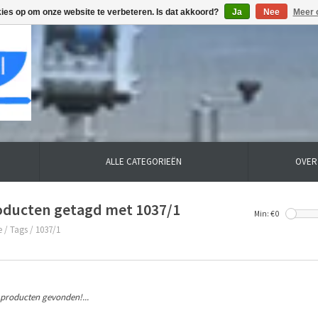
kies op om onze website te verbeteren. Is dat akkoord?
Ja
Nee
Meer 
ALLE CATEGORIEËN
OVER
oducten getagd met 1037/1
Min: €
0
e
/
Tags
/
1037/1
producten gevonden!...