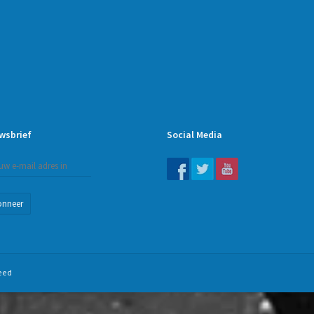
wsbrief
Social Media
onneer
eed