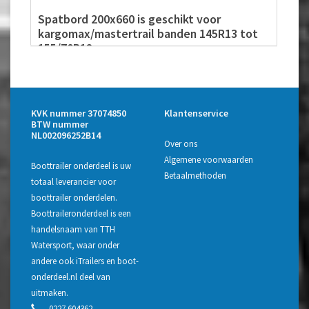
Spatbord 200x660 is geschikt voor
kargomax/mastertrail banden 145R13 tot
155/70R12
Spatbord 240x800 is geschikt voor
kargomax/mastertrail banden 185/70R13
tot 195R14
KVK nummer 37074850
Klantenservice
BTW nummer
NL002096252B14
Over ons
Algemene voorwaarden
Boottrailer onderdeel is uw
Betaalmethoden
totaal leverancier voor
boottrailer onderdelen.
Boottraileronderdeel is een
handelsnaam van TTH
Watersport, waar onder
andere ook iTrailers en boot-
onderdeel.nl deel van
uitmaken.
0227 604362