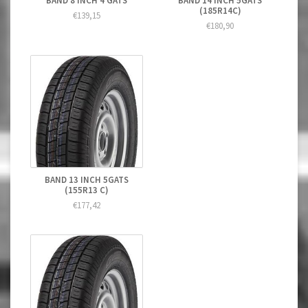
BAND 8 INCH 4 GATS
BAND 14 INCH 5GATS
(185R14C)
€139,15
€180,90
BAND 13 INCH 5GATS
(155R13 C)
€177,42