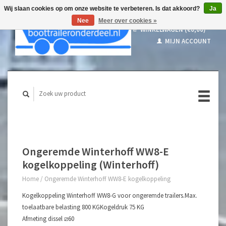
Wij slaan cookies op om onze website te verbeteren. Is dat akkoord?
Ja
Nee
Meer over cookies »
WINKELWAGEN (€0,00)
MIJN ACCOUNT
Ongeremde Winterhoff WW8-E
kogelkoppeling (Winterhoff)
Home
/
Ongeremde Winterhoff WW8-E kogelkoppeling
Kogelkoppeling Winterhoff WW8-G voor ongeremde trailers.Max.
toelaatbare belasting 800 KGKogeldruk 75 KG
Afmeting dissel ⧄60