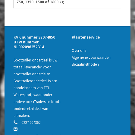
750, 1350, 1500 of 1800 kg.
KVK nummer 37074850
Klantenservice
BTW nummer
NL002096252B14
Over ons
Algemene voorwaarden
Boottrailer onderdeel is uw
Betaalmethoden
totaal leverancier voor
boottrailer onderdelen.
Boottraileronderdeel is een
handelsnaam van TTH
Watersport, waar onder
andere ook iTrailers en boot-
onderdeel.nl deel van
uitmaken.
0227 604362