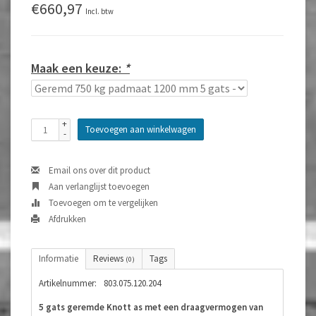
€660,97
Incl. btw
Maak een keuze:
*
+
Toevoegen aan winkelwagen
-
Email ons over dit product
Aan verlanglijst toevoegen
Toevoegen om te vergelijken
Afdrukken
Informatie
Reviews
Tags
(0)
Artikelnummer:
803.075.120.204
5 gats geremde Knott as met een draagvermogen van