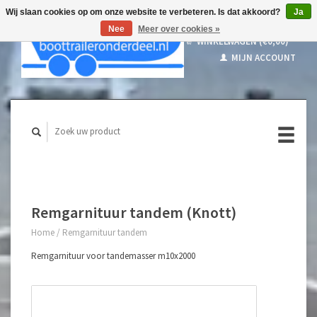
Wij slaan cookies op om onze website te verbeteren. Is dat akkoord?
Ja
Nee
Meer over cookies »
WINKELWAGEN (€0,00)
MIJN ACCOUNT
Remgarnituur tandem (Knott)
Home
/
Remgarnituur tandem
Remgarnituur voor tandemasser m10x2000