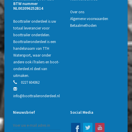
BTW nummer
NL002096252B14
Over ons
Algemene voorwaarden
Boottrailer onderdeel is uw
Betaalmethoden
totaal leverancier voor
boottrailer onderdelen.
Boottraileronderdeel is een
handelsnaam van TTH
Watersport, waar onder
andere ook iTrailers en boot-
onderdeel.nl deel van
uitmaken.
0227 604362
info@boottraileronderdeel.nl
Nieuwsbrief
Social Media