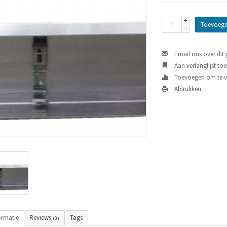
+
Toevoege
-
Email ons over dit
Aan verlanglijst to
Toevoegen om te ve
Afdrukken
ormatie
Reviews
Tags
(0)