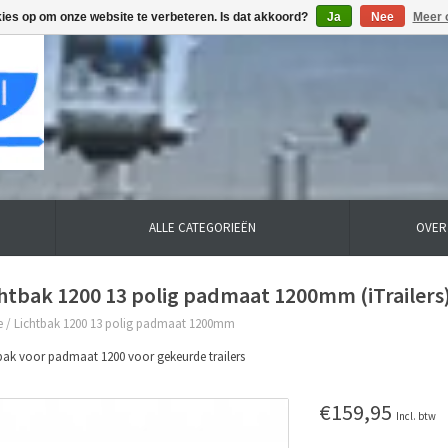
kies op om onze website te verbeteren. Is dat akkoord?
Ja
Nee
Meer 
ALLE CATEGORIEËN
OVER
htbak 1200 13 polig padmaat 1200mm (iTrailers
e
/
Lichtbak 1200 13 polig padmaat 1200mm
bak voor padmaat 1200 voor gekeurde trailers
€159,95
Incl. btw