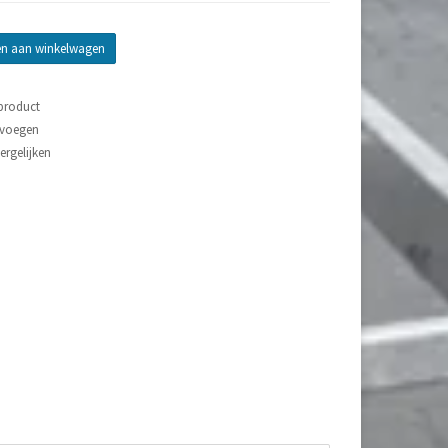
n aan winkelwagen
 product
evoegen
rgelijken