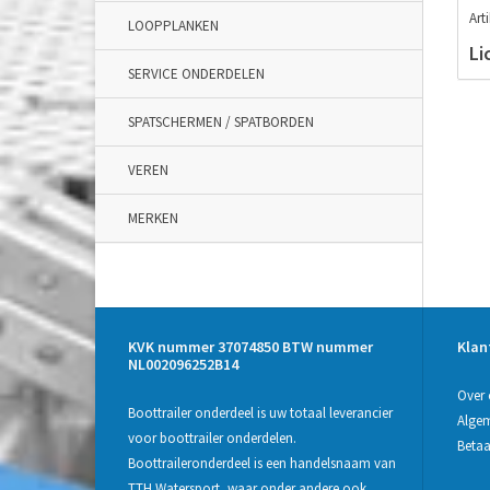
Art
LOOPPLANKEN
Li
SERVICE ONDERDELEN
SPATSCHERMEN / SPATBORDEN
VEREN
MERKEN
KVK nummer 37074850 BTW nummer
Klan
NL002096252B14
Over 
Boottrailer onderdeel is uw totaal leverancier
Alge
voor boottrailer onderdelen.
Beta
Boottraileronderdeel is een handelsnaam van
TTH Watersport, waar onder andere ook