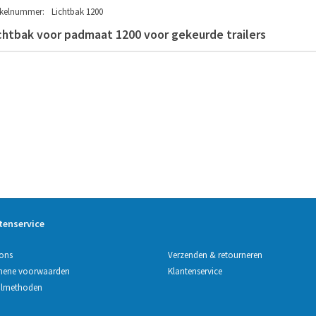
ikelnummer:
Lichtbak 1200
chtbak voor padmaat 1200 voor gekeurde trailers
tenservice
Verzenden & retourneren
ons
Klantenservice
mene voorwaarden
almethoden