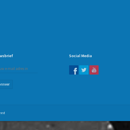
wsbrief
Social Media
onneer
eed