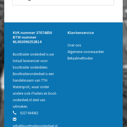
KVK nummer 37074850
Klantenservice
BTW nummer
NL002096252B14
Over ons
Algemene voorwaarden
Boottrailer onderdeel is uw
Betaalmethoden
totaal leverancier voor
boottrailer onderdelen.
Boottraileronderdeel is een
handelsnaam van TTH
Watersport, waar onder
andere ook iTrailers en boot-
onderdeel.nl deel van
uitmaken.
0227 604362
info@boottraileronderdeel.nl