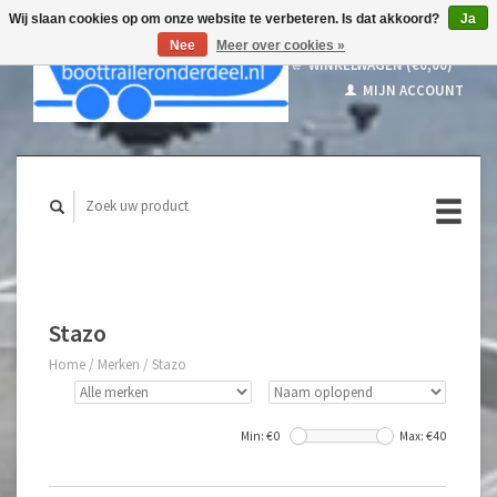
Wij slaan cookies op om onze website te verbeteren. Is dat akkoord?
Ja
Nee
Meer over cookies »
WINKELWAGEN (€0,00)
MIJN ACCOUNT
Stazo
Home
/
Merken
/
Stazo
Min: €
0
Max: €
40