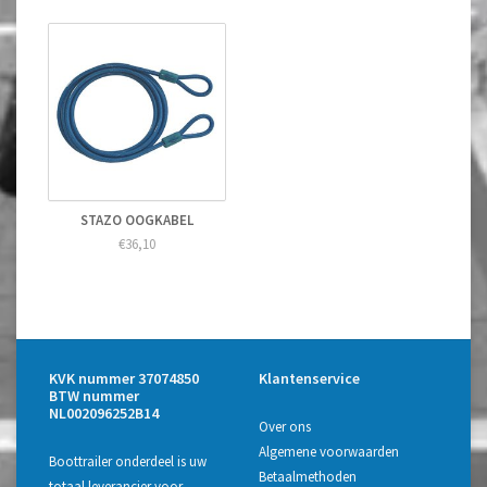
STAZO OOGKABEL
€36,10
KVK nummer 37074850
Klantenservice
BTW nummer
NL002096252B14
Over ons
Algemene voorwaarden
Boottrailer onderdeel is uw
Betaalmethoden
totaal leverancier voor