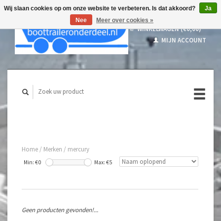
Wij slaan cookies op om onze website te verbeteren. Is dat akkoord?
Ja
Nee
Meer over cookies »
WINKELWAGEN (€0,00)
MIJN ACCOUNT
Home
/
Merken
/
mercury
Min: €
0
Max: €
5
Geen producten gevonden!...