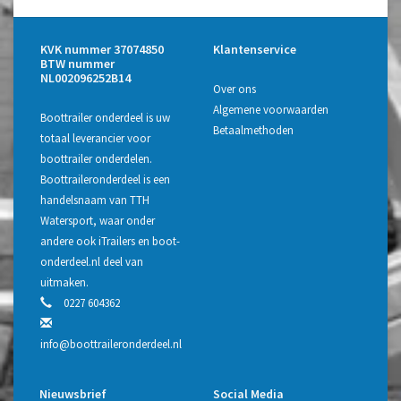
KVK nummer 37074850
Klantenservice
BTW nummer
NL002096252B14
Over ons
Algemene voorwaarden
Boottrailer onderdeel is uw
Betaalmethoden
totaal leverancier voor
boottrailer onderdelen.
Boottraileronderdeel is een
handelsnaam van TTH
Watersport, waar onder
andere ook iTrailers en boot-
onderdeel.nl deel van
uitmaken.
0227 604362
info@boottraileronderdeel.nl
Nieuwsbrief
Social Media