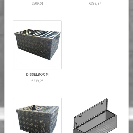
€509,01
€399,37
DISSELBOX M
€339,25