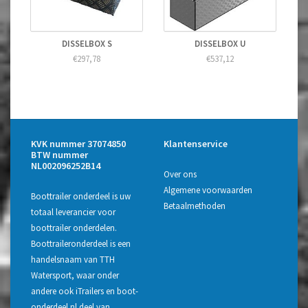
DISSELBOX S
DISSELBOX U
€297,78
€537,12
KVK nummer 37074850
Klantenservice
BTW nummer
NL002096252B14
Over ons
Algemene voorwaarden
Boottrailer onderdeel is uw
Betaalmethoden
totaal leverancier voor
boottrailer onderdelen.
Boottraileronderdeel is een
handelsnaam van TTH
Watersport, waar onder
andere ook iTrailers en boot-
onderdeel.nl deel van