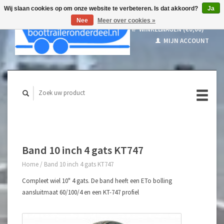
Wij slaan cookies op om onze website te verbeteren. Is dat akkoord?
Ja
Nee
Meer over cookies »
WINKELWAGEN (€0,00)
MIJN ACCOUNT
Band 10 inch 4 gats KT747
Home
/
Band 10 inch 4 gats KT747
Compleet wiel 10" 4 gats. De band heeft een ETo bolling
aansluitmaat 60/100/4 en een KT-747 profiel