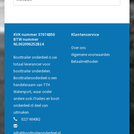
KVK nummer 37074850
Klantenservice
BTW nummer
NL002096252B14
Over ons
Algemene voorwaarden
Boottrailer onderdeel is uw
Betaalmethoden
totaal leverancier voor
boottrailer onderdelen.
Boottraileronderdeel is een
handelsnaam van TTH
Watersport, waar onder
andere ook iTrailers en boot-
onderdeel.nl deel van
uitmaken.
0227 604362
info@boottraileronderdeel.nl